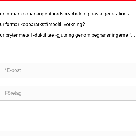
ur formar koppartangentbordsbearbetning nästa generation av
aniska tangentbord?
ur formar koppararkstämpeltillverkning?
ur bryter metall -duktil tee -gjutning genom begränsningarna för
ditionella rörbeslag?