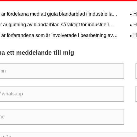
 är fördelarna med att gjuta blandarblad i industriella
H
pningar
mek
r är gjutning av blandarblad så viktigt för industriell
H
vitet?
 är förfarandena som är involverade i bearbetning av
H
ska delar?
tra
a ett meddelande till mig