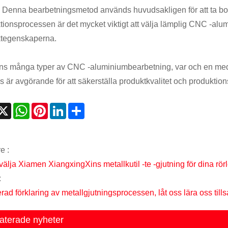
. Denna bearbetningsmetod används huvudsakligen för att ta bort 
tionsprocessen är det mycket viktigt att välja lämplig CNC -al
tegenskaperna.
nns många typer av CNC -aluminiumbearbetning, var och en med 
 är avgörande för att säkerställa produktkvalitet och produktionse
acebook
X
WhatsApp
Pinterest
LinkedIn
Share
e :
 välja Xiamen XiangxingXins metallkutil -te -gjutning för dina rör
:
erad förklaring av metallgjutningsprocessen, låt oss lära oss til
aterade nyheter