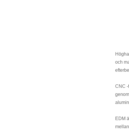
Höghas
och ma
efterb
CNC -f
genom 
alumin
EDM är
mellan