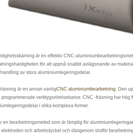
tighetsskärning är en effektiv CNC-aluminiumbearbetningsmeto
tningshastigheten för att uppnå snabbt avlägsnande av materia
ehandling av stora aluminiumlegeringsdelar.
räsning är en annan vanlig
CNC aluminiumbearbetning
. Den u
programmerade verktygsrörelsebanor. CNC -fräsning har hög flexi
iumlegeringsdelar i olika komplexa former.
 en bearbetningsmetod som är lämplig för aluminiumlegeringar 
 elektroden och arbetsstycket och därigenom slutför bearbetnin