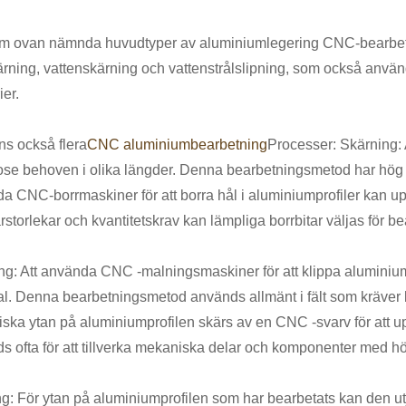
m ovan nämnda huvudtyper av aluminiumlegering CNC-bearbetni
ärning, vattenskärning och vattenstrålslipning, som också använ
ier.
ns också flera
CNC aluminiumbearbetning
Processer: Skärning: 
dose behoven i olika längder. Denna bearbetningsmetod har hög p
a CNC-borrmaskiner för att borra hål i aluminiumprofiler kan upp
rstorlekar och kvantitetskrav kan lämpliga borrbitar väljas för b
ng: Att använda CNC -malningsmaskiner för att klippa aluminiu
al. Denna bearbetningsmetod används allmänt i fält som kräver kr
riska ytan på aluminiumprofilen skärs av en CNC -svarv för att
s ofta för att tillverka mekaniska delar och komponenter med hö
ng: För ytan på aluminiumprofilen som har bearbetats kan den u