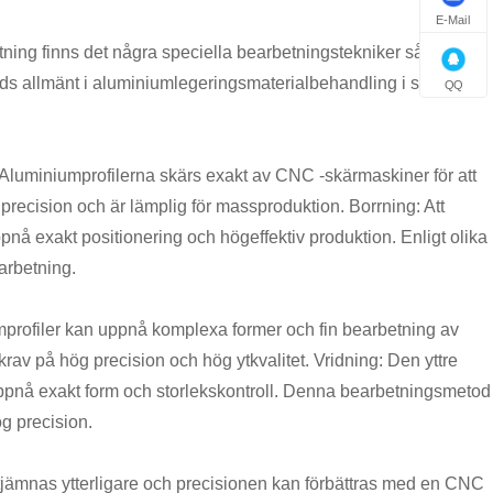
E-Mail
ng finns det några speciella bearbetningstekniker såsom
ds allmänt i aluminiumlegeringsmaterialbehandling i specifika
QQ
Aluminiumprofilerna skärs exakt av CNC -skärmaskiner för att
recision och är lämplig för massproduktion. Borrning: Att
nå exakt positionering och högeffektiv produktion. Enligt olika
earbetning.
mprofiler kan uppnå komplexa former och fin bearbetning av
av på hög precision och hög ytkvalitet. Vridning: Den yttre
 uppnå exakt form och storlekskontroll. Denna bearbetningsmetod
g precision.
tjämnas ytterligare och precisionen kan förbättras med en CNC