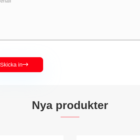
Skicka in

Nya produkter