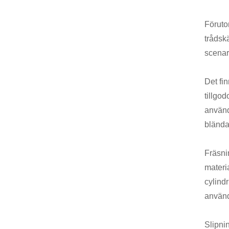
Föruto
trådsk
scenar
Det fin
tillgo
använd
blända
Fräsni
materi
cylind
använd
Slipni