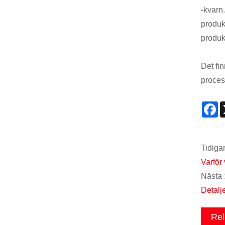
-kvarn
produk
produk
Det fi
process
F
Tidigar
Varför
Nästa 
Detalj
Rel