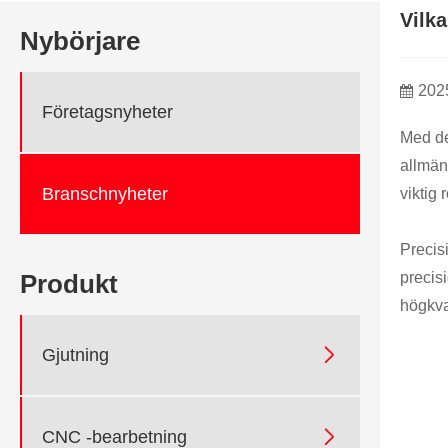
Vilk
Nybörjare
202
Företagsnyheter
Med de
allmän
Branschnyheter
viktig r
Precis
precis
Produkt
högkva

Gjutning

CNC -bearbetning