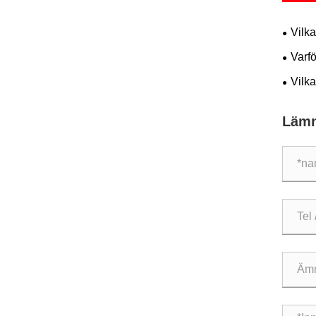
Vilka
tilläm
Varfö
effekti
Vilka
mekani
Lämn