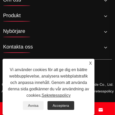
Produkt
Nybörjare
Kontakta oss
X
Vi använder cookies för att ge dig en bättre
webbupplevelse, analysera webbplatstrafik
och anpassa innehåll. Genom att använda
Copyright © 2024 Xiamen Xiangxing Xin Industry and Trade Co., Ltd.
denna sida godkänner du vår användning av
Alla rättigheter reserverade.
Links
Sitemap
RSS
XML
Sekretesspolicy
cookies.
Sekretesspolicy
Avvisa
Acceptera



