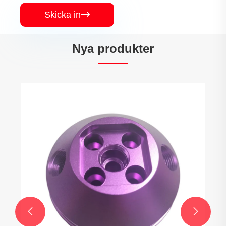
Skicka in

Nya produkter

