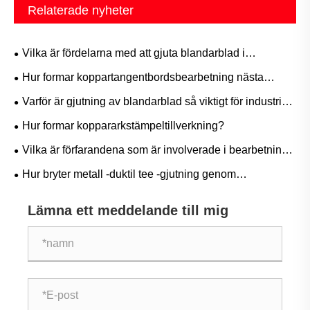
Relaterade nyheter
Vilka är fördelarna med att gjuta blandarblad i
industriella tillämpningar
Hur formar koppartangentbordsbearbetning nästa
generation av mekaniska tangentbord?
Varför är gjutning av blandarblad så viktigt för industriell
effektivitet?
Hur formar koppararkstämpeltillverkning?
Vilka är förfarandena som är involverade i bearbetning
av mekaniska delar?
Hur bryter metall -duktil tee -gjutning genom
begränsningarna för traditionella rörbeslag?
Lämna ett meddelande till mig